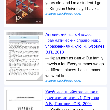
years old, and I m a student. I go
to Kingston University. I have …
Книги по английскому языку
Английский язык, 4 класс,
Грамматический справочник с
упражнениями, ключи, Кузовлёв
В.П., 2018
— Фрагмент из книги: Our family
travels a lot. Every summer we go
to different places. Last summer
we went to …
Книги по английскому языку
Учебник английского языка в
двух частях, часть 1, Петрова
А.В., Понтович С.В., 2004
— Учебник состоит из двух