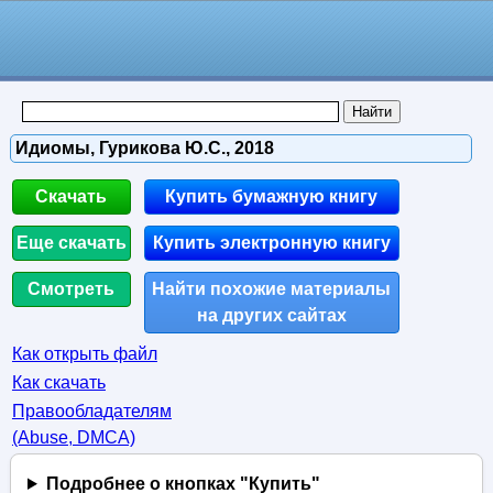
Идиомы, Гурикова Ю.С., 2018
Скачать
Купить бумажную книгу
Еще скачать
Купить электронную книгу
Смотреть
Найти похожие материалы
на других сайтах
Как открыть файл
Как скачать
Правообладателям
(Abuse, DMСA)
Подробнее о кнопках "Купить"