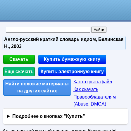
Англо-русский краткий словарь идиом, Белинская
Н., 2003
Скачать
Купить бумажную книгу
Еще скачать
Купить электронную книгу
Как открыть файл
Найти похожие материалы
Как скачать
на других сайтах
Правообладателям
(Abuse, DMСA)
Подробнее о кнопках "Купить"
Англо-русский краткий словарь идиом, Белинская Н.,