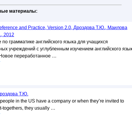
бные материалы:
ference and Practice, Version 2.0, Дроздова Т.Ю., Маилова
., 2012
 по грамматике английского языка для учащихся
ых учреждений с углубленным изучением английского язы
. Новое переработанное …
у
Дроздова Т.Ю.
ople in the US have a company or when they’re invited to
et-togethers, they usually …
у