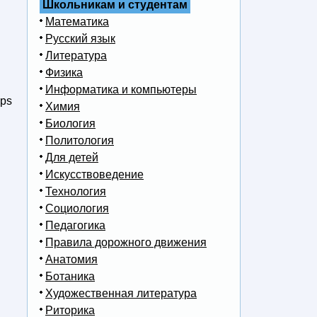
Школьникам и студентам
Математика
Русский язык
Литература
Физика
Информатика и компьютеры
ups
Химия
Биология
Политология
Для детей
Искусствоведение
Технология
Социология
Педагогика
Правила дорожного движения
Анатомия
Ботаника
Художественная литература
Риторика