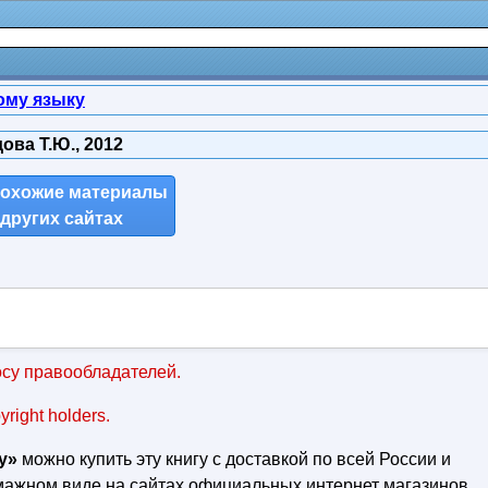
ому языку
ова Т.Ю., 2012
похожие материалы
 других сайтах
су правообладателей.
pyright holders.
у»
можно купить эту книгу с доставкой по всей России и
умажном виде на сайтах официальных интернет магазинов