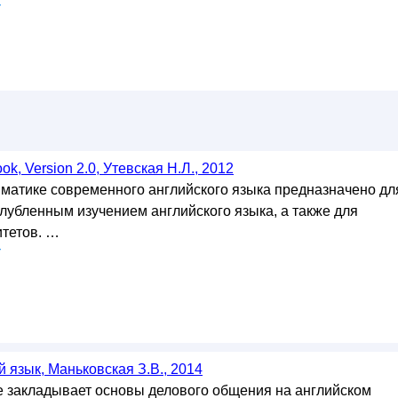
у
k, Version 2.0, Утевская Н.Л., 2012
матике современного английского языка предназначено дл
глубленным изучением английского языка, а также для
итетов. …
у
 язык, Маньковская З.В., 2014
 закладывает основы делового общения на английском