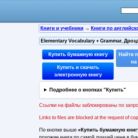
Книги и учебники
→
Книги по английск
Elementary Vocabulary + Grammar, Дрозд
Купить бумажную книгу
Найти 
на
Купить и скачать
электронную книгу
Подробнее о кнопках "Купить"
Ссылки на файлы заблокированы по запро
Links to files are blocked at the request of co
По кнопке выше
«Купить бумажную книг
похожие книги по самой лучшей цене в б