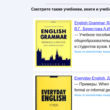
Смотрите также учебники, книги и уче
English Grammar, Re
В.Г., Берестова А.И
— Учебное пособие
общеобразовательн
и студентов вузов
Книги по английскому язык
Everyday English, 
— Примеры. When pe
formal or informal g
Книги по английскому язык