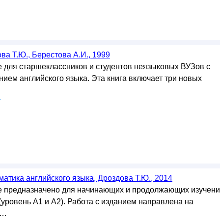
ова Т.Ю., Берестова А.И., 1999
 для старшеклассников и студентов неязыковых ВУЗов с
нием английского языка. Эта книга включает три новых
у
атика английского языка, Дроздова Т.Ю., 2014
е предназначено для начинающих и продолжающих изучен
(уровень А1 и А2). Работа с изданием направлена на
 …