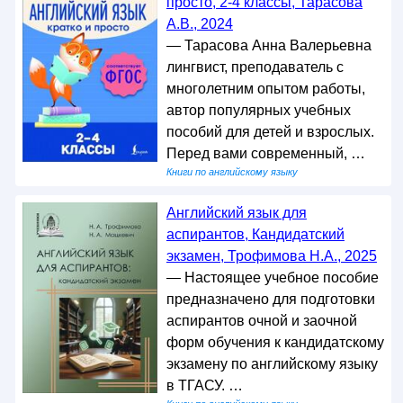
просто, 2-4 классы, Тарасова
А.В., 2024
— Тарасова Анна Валерьевна
лингвист, преподаватель с
многолетним опытом работы,
автор популярных учебных
пособий для детей и взрослых.
Перед вами современный, …
Книги по английскому языку
Английский язык для
аспирантов, Кандидатский
экзамен, Трофимова Н.А., 2025
— Настоящее учебное пособие
предназначено для подготовки
аспирантов очной и заочной
форм обучения к кандидатскому
экзамену по английскому языку
в ТГАСУ. …