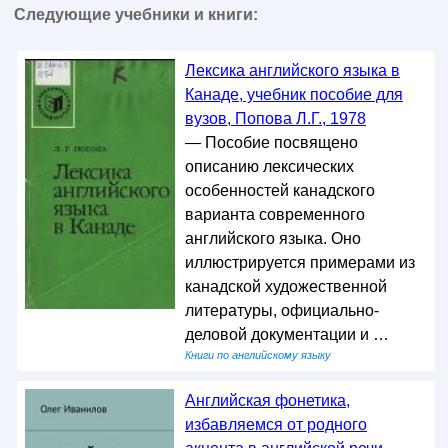
Следующие учебники и книги:
Лексика английского языка в
Канаде, учебник пособие для
вузов, Попова Л.Г., 1978
— Пособие посвящено
описанию лексических
особенностей канадского
варианта современного
английского языка. Оно
иллюстрируется примерами из
канадской художественной
литературы, официально-
деловой документации и …
Книги по английскому языку
Английская фонетика,
избавляемся от родного