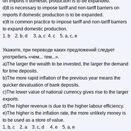
on imports if domestic production is to be expanded.
d)It is necessary to impose tariff and non-tariff barriers on
imports if domestic production is to be expanded.
e)It is common practice to impose tariff and non-tariff barriers
to expand domestic production.
1. b 2. b, d 3. a, c 4. c 5. a, c, e
Укажите, при переводе каких предложений следует
употребить «чем... тем...».
a)The larger the wealth to be invested, the larger the demand
for time deposits.
b)The more rapid inflation of the previous year means the
quicker devaluation of bank deposits.
c)The lower value of national currency gives rise to the larger
exports.
d)The higher revenue is due to the higher labour efficiency.
e)The higher is the inflation rate, the more unlikely money is
to be used as a store of value.
1. b, c 2. a 3. c, d 4. e 5. a, e