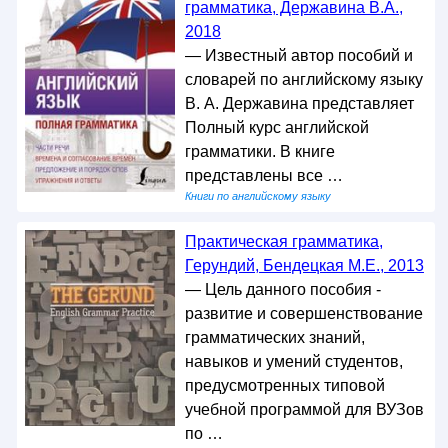
грамматика, Державина В.А.,
2018
— Известный автор пособий и
словарей по английскому языку
В. А. Державина представляет
Полный курс английской
грамматики. В книге
представлены все …
Книги по английскому языку
Практическая грамматика,
Герундий, Бендецкая М.Е., 2013
— Цель данного пособия -
развитие и совершенствование
грамматических знаний,
навыков и умений студентов,
предусмотренных типовой
учебной программой для ВУЗов
по …