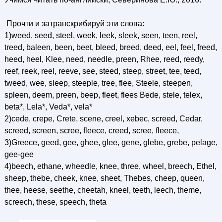
Прочти и затранскрибируй эти слова:
1)weed, seed, steel, week, leek, sleek, seen, teen, reel,
treed, baleen, been, beet, bleed, breed, deed, eel, feel, freed,
heed, heel, Klee, need, needle, preen, Rhee, reed, reedy,
reef, reek, reel, reeve, see, steed, steep, street, tee, teed,
tweed, wee, sleep, steeple, tree, flee, Steele, steepen,
spleen, deem, preen, beep, fleet, flees Bede, stele, telex,
beta*, Lela*, Veda*, vela*
2)cede, crepe, Crete, scene, creel, xebec, screed, Cedar,
screed, screen, scree, fleece, creed, scree, fleece,
3)Greece, geed, gee, ghee, glee, gene, glebe, grebe, pelage,
gee-gee
4)beech, ethane, wheedle, knee, three, wheel, breech, Ethel,
sheep, thebe, cheek, knee, sheet, Thebes, cheep, queen,
thee, heese, seethe, cheetah, kneel, teeth, leech, theme,
screech, these, speech, theta