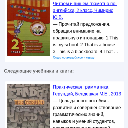
Читаем и пишем грамотно по-
английски, 2 класс, Чимирис
Ю.В.
— Прочитай предложения,
обращая внимание на
правильную интонацию. 1.This
is my school. 2.That is a house.
3.This is a blackboard. 4.That …
Книги по английскому языку
Следующие учебники и книги:
Практическая грамматика,
Герундий, Бендецкая М.Е., 2013
— Цель данного пособия -
развитие и совершенствование
грамматических знаний,
навыков и умений студентов,