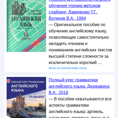
обучения чтению методом
слайдинг, Давиденко Т.Г.,
Вотинов В.А., 1994
— Оригинальное пособие по
обучению английскому языку,
позволяющее самостоятельно
овладеть чтением и
пониманием английских текстов
высшей степени сложности за
исключительно короткий …
Книги по английскому языку
Полный курс грамматики
английского языка, Державина
В.А., 2018
— В пособии охватываются все
аспекты грамматики
английского языка: артикль,
части речи, времена, личные и