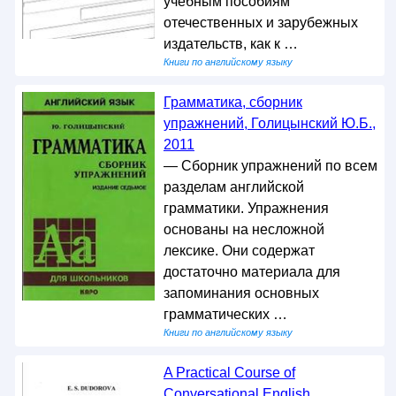
учебным пособиям
отечественных и зарубежных
издательств, как к …
Книги по английскому языку
Грамматика, сборник
упражнений, Голицынский Ю.Б.,
2011
— Сборник упражнений по всем
разделам английской
грамматики. Упражнения
основаны на несложной
лексике. Они содержат
достаточно материала для
запоминания основных
грамматических …
Книги по английскому языку
A Practical Course of
Conversational English,