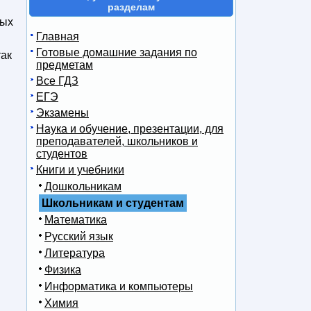
разделам
ных
Главная
Готовые домашние задания по
так
предметам
Все ГДЗ
ЕГЭ
Экзамены
Наука и обучение, презентации, для
преподавателей, школьников и
студентов
Книги и учебники
Дошкольникам
Школьникам и студентам
Математика
Русский язык
Литература
Физика
Информатика и компьютеры
Химия