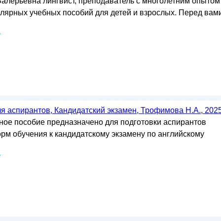
алерьевна лингвист, преподаватель с многолетним опытом
улярных учебных пособий для детей и взрослых. Перед вам
у
я аспирантов, Кандидатский экзамен, Трофимова Н.А., 202
ое пособие предназначено для подготовки аспирантов
орм обучения к кандидатскому экзамену по английскому
у