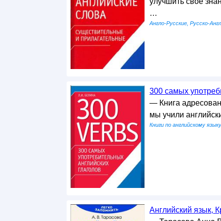
улучшить свое знан
…
Англо-Русские, Русско-Анг
300 самых употреби
— Книга адресована
мы учили английск
Книги по английскому язык
Английский язык, Кр