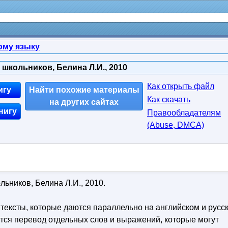
ому языку
школьников, Белина Л.И., 2010
Как открыть файл
игу
Найти похожие материалы
Как скачать
на других сайтах
нигу
Правообладателям
(Abuse, DMСA)
ьников, Белина Л.И., 2010.
ексты, которые даются параллельно на английском и русс
ится перевод отдельных слов и выражений, которые могут