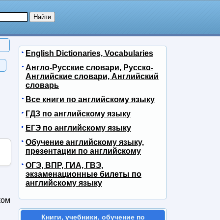
English Dictionaries, Vocabularies
Англо-Русские словари, Русско-
Английские словари, Английский
словарь
Все книги по английскому языку
ГДЗ по английскому языку
ЕГЭ по английскому языку
Обучение английскому языку,
презентации по английскому
ОГЭ, ВПР, ГИА, ГВЭ,
экзаменационные билеты по
английскому языку
ком
Книги, учебники, обучение по