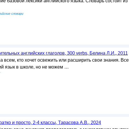
ие базовой лексики английского языка. Словарь состоит из
лийские словари
тельных английских глаголов, 300 verbs, Белина Л.И., 2011
 всем, кто хочет освежить или расширить свои знания. Все
ий язык в школе, но не можем …
у
атко и просто, 2-4 классы, Тарасова А.В., 2024