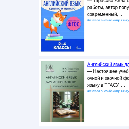
— Тарасова Анна В
работы, автор поп
современный, …
Книги по английскому язык
Английский язык дл
— Настоящее учебн
очной и заочной ф
языку в ТГАСУ. …
Книги по английскому язык