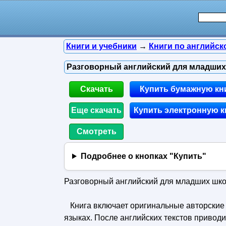
Книги и учебники
→
Книги по английск
Разговорный английский для младших 
Скачать
Купить бумажную кн
Еще скачать
Купить электронную к
Смотреть
Подробнее о кнопках "Купить"
Разговорный английский для младших школ
Книга включает оригинальные авторские т
языках. После английских текстов привод