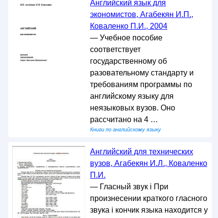
Английский язык для
экономистов, Агабекян И.П.,
Коваленко П.И., 2004
— Учебное пособие
соответствует
государственному об
разовательному стандарту и
требованиям программы по
английскому языку для
неязыковых вузов. Оно
рассчитано на 4 …
Книги по английскому языку
Английский для технических
вузов, Агабекян И.Л., Коваленко
П.И.
— Гласный звук i При
произнесении краткого гласного
звука i кончик языка находится у