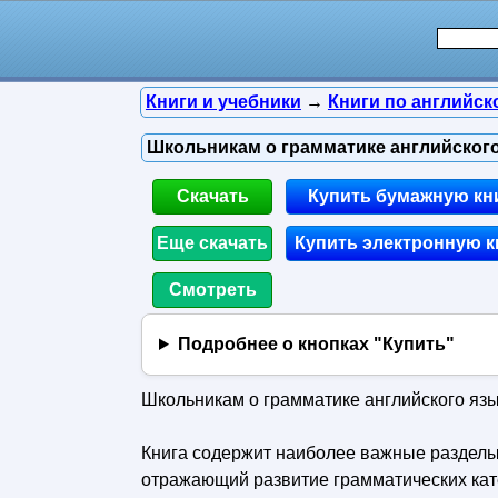
Книги и учебники
→
Книги по английск
Школьникам о грамматике английского 
Скачать
Купить бумажную кн
Еще скачать
Купить электронную к
Смотреть
Подробнее о кнопках "Купить"
Школьникам о грамматике английского язык
Книга содержит наиболее важные разделы 
отражающий развитие грамматических кат