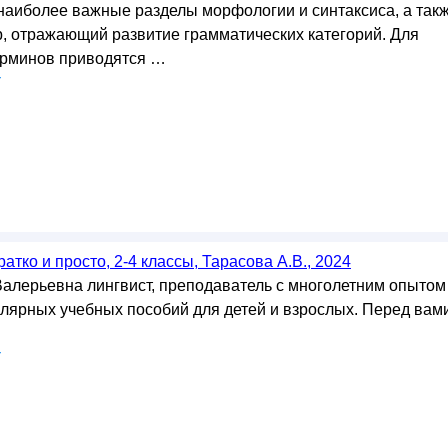
наиболее важные разделы морфологии и синтаксиса, а так
р, отражающий развитие грамматических категорий. Для
ерминов приводятся …
у
атко и просто, 2-4 классы, Тарасова А.В., 2024
алерьевна лингвист, преподаватель с многолетним опытом
улярных учебных пособий для детей и взрослых. Перед вам
у