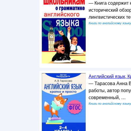
— Книга содержит 
исторический обзо
лингвистических т
Книги по английскому язык
Английский язык, Кр
— Тарасова Анна В
работы, автор поп
современный, …
Книги по английскому язык