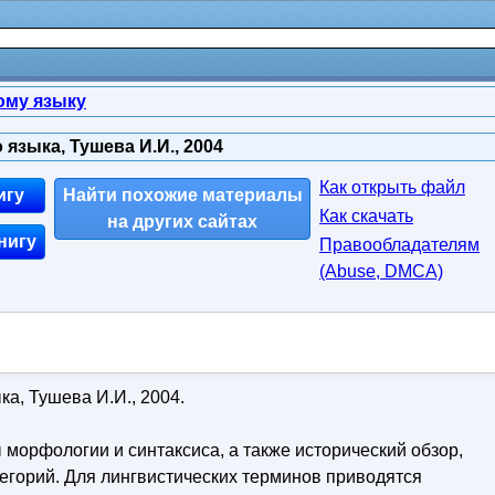
ому языку
языка, Тушева И.И., 2004
Как открыть файл
игу
Найти похожие материалы
Как скачать
на других сайтах
нигу
Правообладателям
(Abuse, DMСA)
а, Тушева И.И., 2004.
морфологии и синтаксиса, а также исторический обзор,
егорий. Для лингвистических терминов приводятся