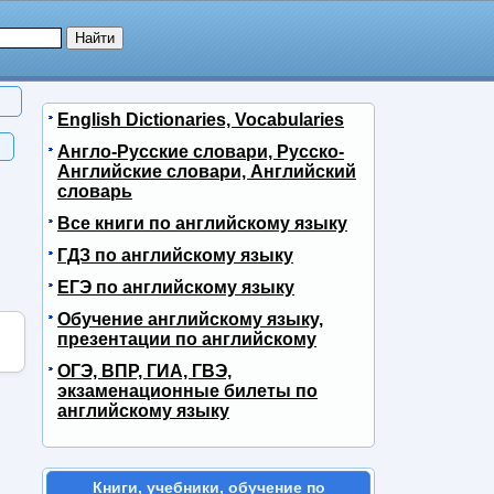
English Dictionaries, Vocabularies
Англо-Русские словари, Русско-
Английские словари, Английский
словарь
Все книги по английскому языку
ГДЗ по английскому языку
ЕГЭ по английскому языку
Обучение английскому языку,
презентации по английскому
ОГЭ, ВПР, ГИА, ГВЭ,
экзаменационные билеты по
английскому языку
Книги, учебники, обучение по