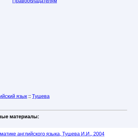
Правообладателям
ийский язык
::
Тушева
бные материалы:
матике английского языка, Тушева И.И., 2004