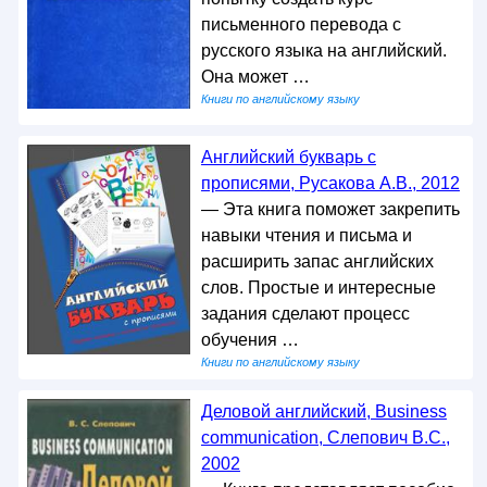
письменного перевода с
русского языка на английский.
Она может …
Книги по английскому языку
Английский букварь с
прописями, Русакова А.В., 2012
— Эта книга поможет закрепить
навыки чтения и письма и
расширить запас английских
слов. Простые и интересные
задания сделают процесс
обучения …
Книги по английскому языку
Деловой английский, Business
communication, Слепович В.С.,
2002