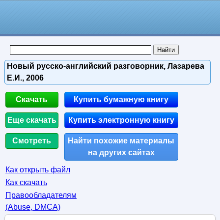
Новый русско-английский разговорник, Лазарева
Е.И., 2006
Скачать
Купить бумажную книгу
Еще скачать
Купить электронную книгу
Смотреть
Найти похожие материалы
на других сайтах
Как открыть файл
Как скачать
Правообладателям
(Abuse, DMСA)