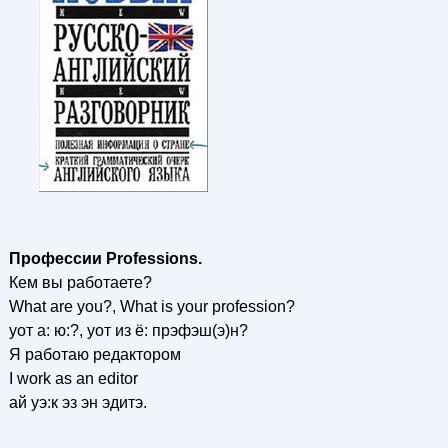
Профессии Professions.
Кем вы работаете?
What are you?, What is your profession?
уот a: ю:?, уот из ё: прэфэш(э)н?
Я работаю редактором
I work as an editor
ай уэ:к эз эн эдитэ.