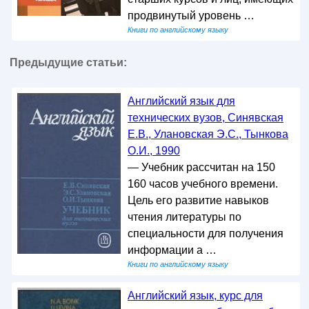
продвинутый уровень …
Книги по английскому языку
Предыдущие статьи:
Английский язык для
технических вузов, Синявская
Е.В., Улановская Э.С., Тынкова
О.И., 1990
— Учебник рассчитан на 150
160 часов учебного времени.
Цель его развитие навыков
чтения литературы по
специальности для получения
информации а …
Книги по английскому языку
Английский язык, курс для