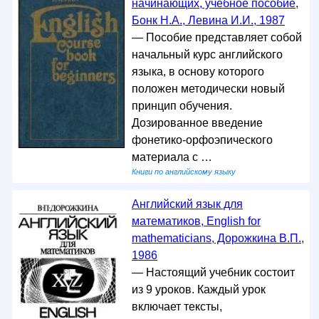
начинающих, учебное пособие,
Бонк Н.А., Левина И.И., 1987
— Пособие представляет собой
начальный курс английского
языка, в основу которого
положен методически новый
принцип обучения.
Дозированное введение
фонетико-орфоэпического
материала с …
Книги по английскому языку
Английский язык для
математиков, English for
mathematicians, Дорожкина В.П.,
1986
— Настоящий учебник состоит
из 9 уроков. Каждый урок
включает тексты,