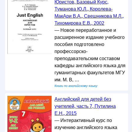
Юристов, Базовый Курс,
Туманова Ю.Л., Королева-
МакАри В.А., Свешникова М.Л.,
Тихомирова Е.В., 2002
— Новое переработанное и
расширенное издание учебного
пособия подготовлено
профессорско-
преподавательским составом
кафедры английского языка для
гуманитарных факультетов МГУ
им. М. В, …
Книги по английскому языку
Английский для детей без
учителей, часть 7, Путилина
Е.Н., 2015
— Интерактивный курс по
изучению английского языка