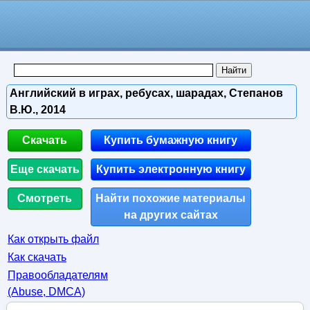
Английский в играх, ребусах, шарадах, Степанов
В.Ю., 2014
Скачать
Купить бумажную книгу
Еще скачать
Купить электронную книгу
Смотреть
Найти похожие материалы
на других сайтах
Как открыть файл
Как скачать
Правообладателям
(Abuse, DMСA)