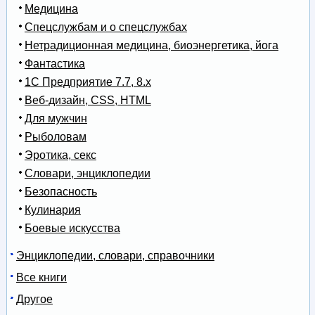
Медицина
Спецслужбам и о спецслужбах
Нетрадиционная медицина, биоэнергетика, йога
Фантастика
1С Предприятие 7.7, 8.x
Веб-дизайн, CSS, HTML
Для мужчин
Рыболовам
Эротика, секс
Словари, энциклопедии
Безопасность
Кулинария
Боевые искусства
Энциклопедии, словари, справочники
Все книги
Другое