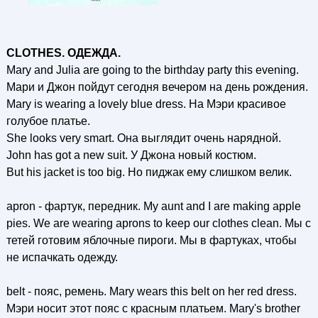
CLOTHES. ОДЕЖДА.
Mary and Julia are going to the birthday party this evening.
Мари и Джон пойдут сегодня вечером на день рождения.
Mary is wearing a lovely blue dress. На Мэри красивое
голубое платье.
She looks very smart. Она выглядит очень нарядной.
John has got a new suit. У Джона новый костюм.
But his jacket is too big. Но пиджак ему слишком велик.
apron - фартук, передник. Му aunt and I are making apple
pies. We are wearing aprons to keep our clothes clean. Мы с
тетей готовим яблочные пироги. Мы в фартуках, чтобы
не испачкать одежду.
belt - пояс, ремень. Mary wears this belt on her red dress.
Мэри носит этот пояс с красным платьем. Mary's brother