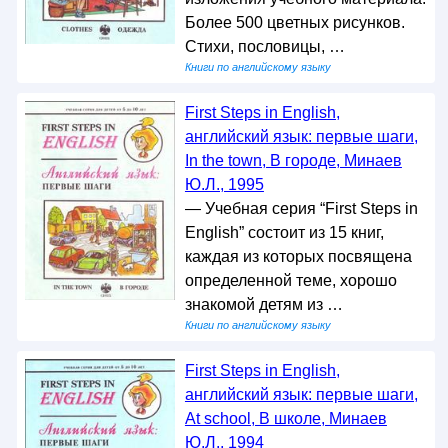
Более 500 цветных рисунков.
Стихи, пословицы, …
Книги по английскому языку
First Steps in English,
английский язык: первые шаги,
In the town, В городе, Минаев
Ю.Л., 1995
— Учебная серия “First Steps in
English” состоит из 15 книг,
каждая из которых посвящена
определенной теме, хорошо
знакомой детям из …
Книги по английскому языку
First Steps in English,
английский язык: первые шаги,
At school, В школе, Минаев
Ю.Л., 1994