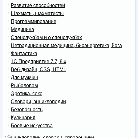
Развитие способностей
Шахматы, шахматисты
Программирование
Медицина
Спецслужбам и о спецслужбах
Нетрадиционная медицина, биоэнергетика, йога
Фантастика
1С Предприятие 7.7, 8.x
Веб-дизайн, CSS, HTML
Для мужчин
Рыболовам
Эротика, секс
Словари, энциклопедии
Безопасность
Кулинария
Боевые искусства
Энциклопедии, словари, справочники