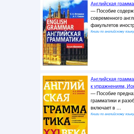
Английская граммат
— Пособие содержи
современного англи
факультетов иност
Книги по английскому язык
Английская грамма
к упражнениям, Ион
— Пособие предназ
грамматики и разо
включает в …
Книги по английскому язык