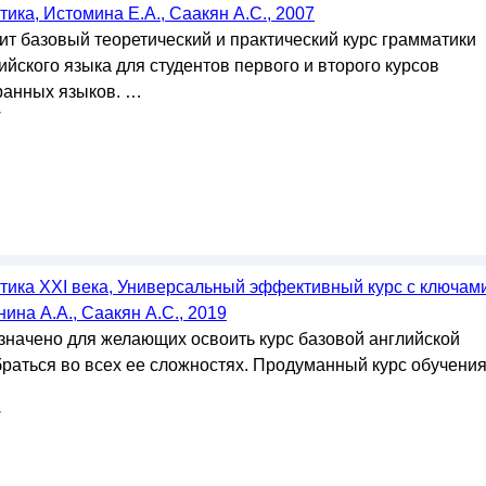
ика, Истомина Е.А., Саакян А.С., 2007
т базовый теоретический и практический курс грамматики
йского языка для студентов первого и второго курсов
ранных языков. …
у
тика XXI века, Универсальный эффективный курс с ключам
ина А.А., Саакян А.С., 2019
начено для желающих освоить курс базовой английской
браться во всех ее сложностях. Продуманный курс обучени
у