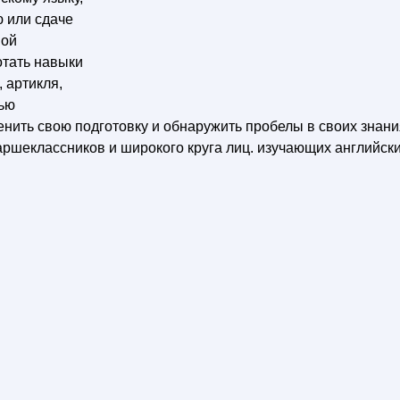
 или сдаче
вой
отать навыки
 артикля,
щью
енить свою подготовку и обнаружить пробелы в своих знани
аршеклассников и широкого круга лиц. изучающих английск