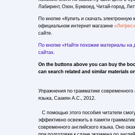
Лабиринт, Озон, Буквоед, Читай-город, Лит
По кнопке «Купить и скачать электронную к
официальном интернет магазине
«Литрес
сайте.
По кнопке «Найти похожие материалы на д
сайтах.
On the buttons above you can buy the book 
can search related and similar materials on
Упражнения по грамматике современного 
языка, Саакян А.С., 2012.
С помощью этого пособия читатели смогу
эффективно освежить в памяти грамматик
современного английского языка. Оно ок
при подготовке к сдаче экзамена по англий