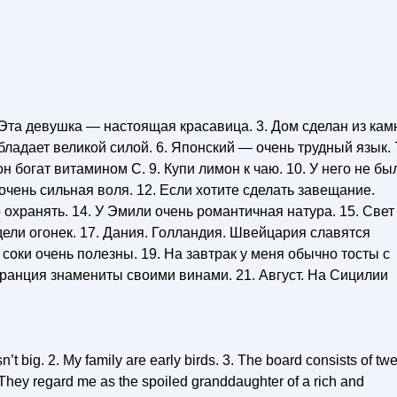
2. Эта девушка — настоящая красавица. 3. Дом сделан из кам
бладает великой силой. 6. Японский — очень трудный язык. 
н богат витамином С. 9. Купи лимон к чаю. 10. У него не бы
ка очень сильная воля. 12. Если хотите сделать завещание.
 охранять. 14. У Эмили очень романтичная натура. 15. Свет
дели огонек. 17. Дания. Голландия. Швейцария славятся
оки очень полезны. 19. На завтрак у меня обычно тосты с
Франция знамениты своими винами. 21. Август. На Сицилии
’t big. 2. My family are early birds. 3. The board consists of tw
 They regard me as the spoiled granddaughter of a rich and