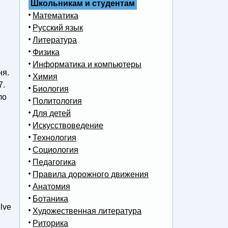
Школьникам и студентам
Математика
Русский язык
Литература
Физика
Информатика и компьютеры
ня.
Химия
7.
Биология
ло
Политология
Для детей
Искусствоведение
Технология
Социология
Педагогика
Правила дорожного движения
Анатомия
Ботаника
elve
Художественная литература
Риторика