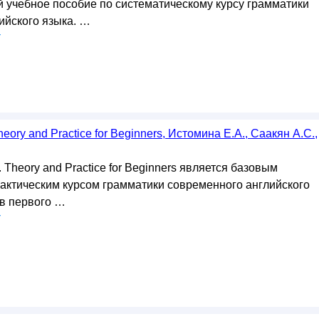
й учебное пособие по систематическому курсу грамматики
ийского языка. …
у
eory and Practice for Beginners, Истомина Е.А., Саакян А.С.,
 Theory and Practice for Beginners является базовым
рактическим курсом грамматики современного английского
ов первого …
у