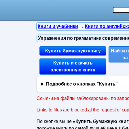
Книги и учебники
→
Книги по английск
Упражнения по грамматике современног
Купить бумажную книгу
Найти 
на
Купить и скачать
электронную книгу
Подробнее о кнопках "Купить"
Ссылки на файлы заблокированы по запро
Links to files are blocked at the request of co
По кнопке выше
«Купить бумажную книг
похожие книги по самой лучшей цене в б