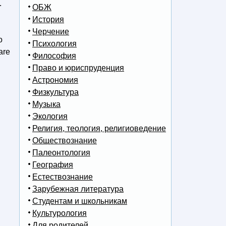
.
ОБЖ
История
Черчение
o
Психология
are
Философия
Право и юриспруденция
Астрономия
Физкультура
Музыка
Экология
Религия, теология, религиоведение
Обществознание
Палеонтология
География
Естествознание
Зарубежная литература
Студентам и школьникам
Культурология
Для родителей