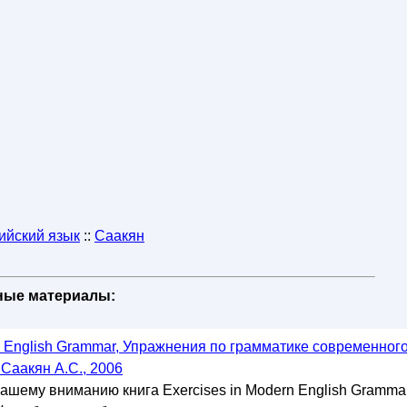
ийский язык
::
Саакян
бные материалы:
n English Grammar, Упражнения по грамматике современног
 Саакян А.С., 2006
шему вниманию книга Exercises in Modern English Gramma