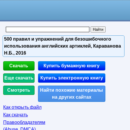
500 правил и упражнений для безошибочного
использования английских артиклей, Караванова
Н.Б., 2016
Скачать
Купить бумажную книгу
Еще скачать
Купить электронную книгу
Смотреть
Найти похожие материалы
на других сайтах
Как открыть файл
Как скачать
Правообладателям
(Abuse, DMСA)