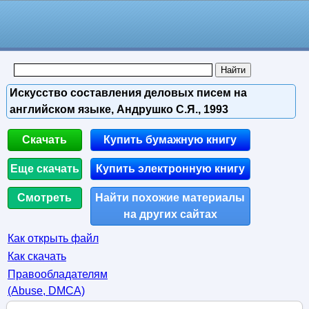
Искусство составления деловых писем на
английском языке, Андрушко С.Я., 1993
Скачать
Купить бумажную книгу
Еще скачать
Купить электронную книгу
Смотреть
Найти похожие материалы
на других сайтах
Как открыть файл
Как скачать
Правообладателям
(Abuse, DMСA)