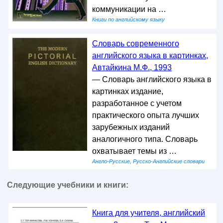
коммуникации на …
Книги по английскому языку
Словарь современного
английского языка в картинках,
Автайкина М.Ф., 1993
— Словарь английского языка в
картинках издание,
разработанное с учетом
практического опыта лучших
зарубежных изданий
аналогичного типа. Словарь
охватывает темы из …
Англо-Русские, Русско-Английские словари
Следующие учебники и книги:
Книга для учителя, английский