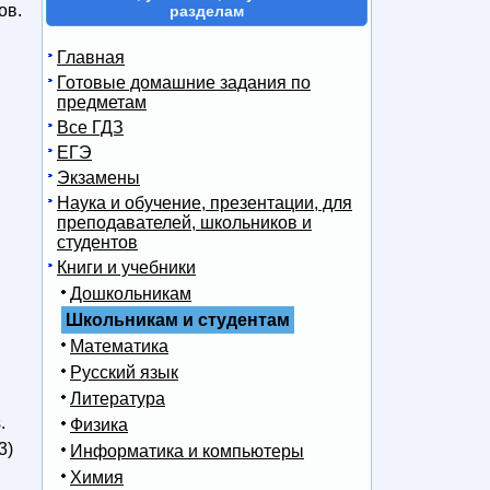
ов.
разделам
Главная
Готовые домашние задания по
предметам
Все ГДЗ
ЕГЭ
Экзамены
Наука и обучение, презентации, для
преподавателей, школьников и
студентов
Книги и учебники
Дошкольникам
Школьникам и студентам
Математика
Русский язык
Литература
.
Физика
3)
Информатика и компьютеры
Химия