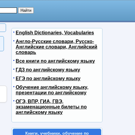
English Dictionaries, Vocabularies
Англо-Русские словари, Русско-
Английские словари, Английский
словарь
Все книги по английскому языку
ГДЗ по английскому языку
ЕГЭ по английскому языку
Обучение английскому языку,
презентации по английскому
ОГЭ, ВПР, ГИА, ГВЭ,
экзаменационные билеты по
английскому языку
Книги, учебники, обучение по