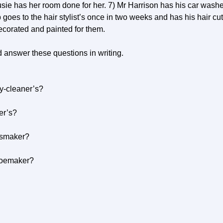
usie has her room done for her. 7) Mr Harrison has his car wash
 goes to the hair stylist’s once in two weeks and has his hair cut
corated and painted for them.
 answer these questions in writing.
y-cleaner’s?
er’s?
essmaker?
hoemaker?