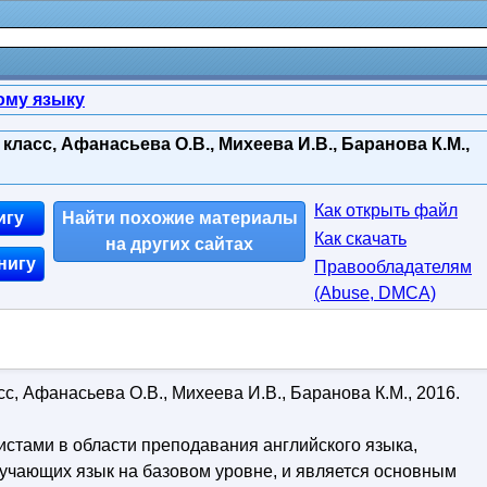
ому языку
класс, Афанасьева О.В., Михеева И.В., Баранова К.М.,
Как открыть файл
игу
Найти похожие материалы
Как скачать
на других сайтах
нигу
Правообладателям
(Abuse, DMСA)
сс, Афанасьева О.В., Михеева И.В., Баранова К.М., 2016.
стами в области преподавания английского языка,
зучающих язык на базовом уровне, и является основным