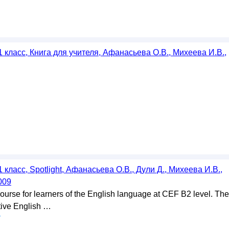
1 класс, Книга для учителя, Афанасьева О.В., Михеева И.В.,
 класс, Spotlight, Афанасьева О.В., Дули Д., Михеева И.В.,
009
course for learners of the English language at CEF B2 level. The
tive English …
у