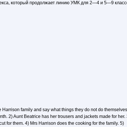
екса, который продолжает линию УМК для 2—4 и 5—9 класс
 Harrison family and say what things they do not do themselves
th. 2) Aunt Beatrice has her trousers and jackets made for her. 
ut for them. 4) Mrs Harrison does the cooking for the family. 5)