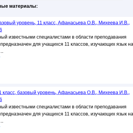
бные материалы:
азовый уровень, 11 класс, Афанасьева О.В., Михеева И.В.,
6
ный известными специалистами в области преподавания
 предназначен для учащихся 11 классов, изучающих язык н
 …
у
1 класс, базовый уровень, Афанасьева О.В., Михеева И.В.,
6
ный известными специалистами в области преподавания
 предназначен для учащихся 11 классов, изучающих язык н
 …
у