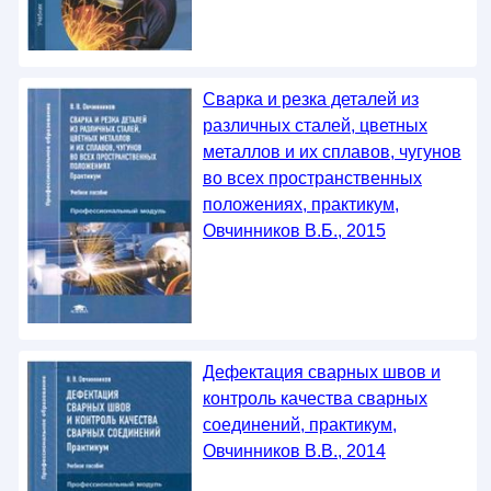
Сварка и резка деталей из
различных сталей, цветных
металлов и их сплавов, чугунов
во всех пространственных
положениях, практикум,
Овчинников В.Б., 2015
Дефектация сварных швов и
контроль качества сварных
соединений, практикум,
Овчинников В.В., 2014