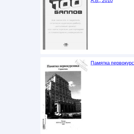
А.В., 2010
Памятка первокурсн