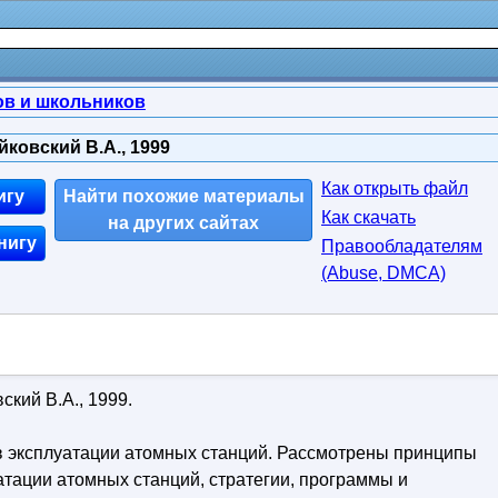
ов и школьников
ковский В.А., 1999
Как открыть файл
игу
Найти похожие материалы
Как скачать
на других сайтах
нигу
Правообладателям
(Abuse, DMСA)
кий В.А., 1999.
 эксплуатации атомных станций. Рассмотрены принципы
тации атомных станций, стратегии, программы и