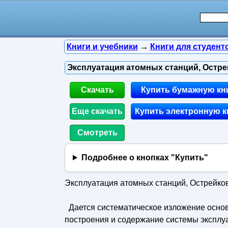
Книги и учебники
→
Книги для студент
Эксплуатация атомных станций, Острей
Скачать
Купить бумажную кн
Еще скачать
Купить электронную к
Смотреть
Подробнее о кнопках "Купить"
Эксплуатация атомных станций, Острейковс
Дается систематическое изложение основ
построения и содержание системы эксплуа