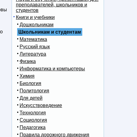
преподавателей, школьников и
овы
студентов
Книги и учебники
Дошкольникам
го
Школьникам и студентам
Математика
Русский язык
Литература
Физика
Информатика и компьютеры
Химия
Биология
Политология
Для детей
Искусствоведение
Технология
Социология
Педагогика
Правила дорожного движения