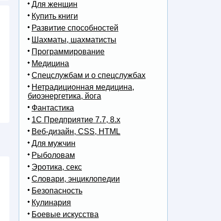
Для женщин
Купить книги
Развитие способностей
Шахматы, шахматисты
Программирование
Медицина
Спецслужбам и о спецслужбах
Нетрадиционная медицина,
биоэнергетика, йога
Фантастика
1С Предприятие 7.7, 8.x
Веб-дизайн, CSS, HTML
Для мужчин
Рыболовам
Эротика, секс
Словари, энциклопедии
Безопасность
Кулинария
Боевые искусства