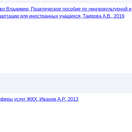
во Владимир, Практическое пособие по лингвокультурной и
даптации для иностранных учащихся, Таирова А.В., 2019
сферы услуг ЖКХ, Иванов А.Р., 2013