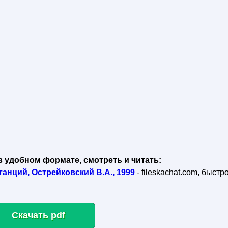
в удобном формате, смотреть и читать:
анций, Острейковский В.А., 1999
- fileskachat.com, быстр
Скачать pdf