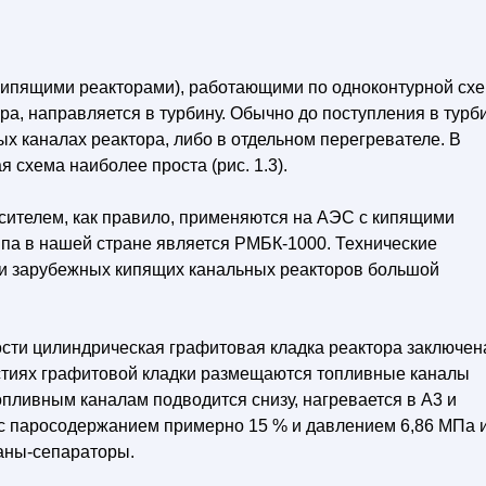
ипящими реакторами), работающими по одноконтурной схе
ра, направляется в турбину. Обычно до поступления в турб
х каналах реактора, либо в отдельном перегревателе. В
 схема наиболее проста (рис. 1.3).
ителем, как правило, применяются на АЭС с кипящими
па в нашей стране является РМБК-1000. Технические
 и зарубежных кипящих канальных реакторов большой
сти цилиндрическая графитовая кладка реактора заключен
рстиях графитовой кладки размещаются топливные каналы
 топливным каналам подводится снизу, нагревается в A3 и
 с паросодержанием примерно 15 % и давлением 6,86 МПа 
аны-сепараторы.