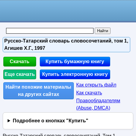
Русско-Татарский словарь словосочетаний, том 1,
Агишев X.Г., 1997
Скачать
Купить бумажную книгу
Еще скачать
Купить электронную книгу
Как открыть файл
Найти похожие материалы
Как скачать
на других сайтах
Правообладателям
(Abuse, DMСA)
Подробнее о кнопках "Купить"
Русско-Татарский словарь словосочетаний, Том 1,