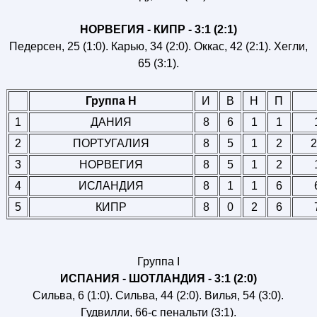
НОРВЕГИЯ - КИПР - 3:1 (2:1)
Педерсен, 25 (1:0). Карью, 34 (2:0). Оккас, 42 (2:1). Хегли,
65 (3:1).
Группа H
И
В
Н
П
1
ДАНИЯ
8
6
1
1
2
ПОРТУГАЛИЯ
8
5
1
2
2
3
НОРВЕГИЯ
8
5
1
2
4
ИСЛАНДИЯ
8
1
1
6
5
КИПР
8
0
2
6
Группа I
ИСПАНИЯ - ШОТЛАНДИЯ - 3:1 (2:0)
Сильва, 6 (1:0). Сильва, 44 (2:0). Вилья, 54 (3:0).
Гудвилли, 66-с пенальти (3:1).