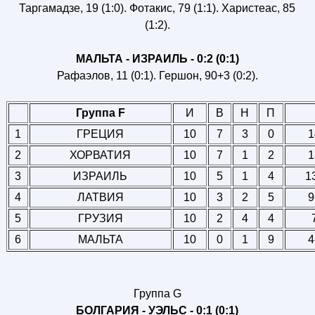
Таргамадзе, 19 (1:0). Фотакис, 79 (1:1). Харистеас, 85
(1:2).
МАЛЬТА - ИЗРАИЛЬ - 0:2 (0:1)
Рафаэлов, 11 (0:1). Гершон, 90+3 (0:2).
Группа F
И
В
Н
П
1
ГРЕЦИЯ
10
7
3
0
1
2
ХОРВАТИЯ
10
7
1
2
1
3
ИЗРАИЛЬ
10
5
1
4
1
4
ЛАТВИЯ
10
3
2
5
9
5
ГРУЗИЯ
10
2
4
4
6
МАЛЬТА
10
0
1
9
4
Группа G
БОЛГАРИЯ - УЭЛЬС - 0:1 (0:1)