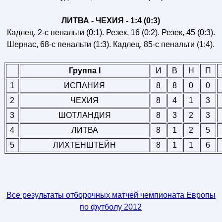
ЛИТВА - ЧЕХИЯ - 1:4 (0:3)
Кадлец, 2-с пенальти (0:1). Резек, 16 (0:2). Резек, 45 (0:3).
Шернас, 68-с пенальти (1:3). Кадлец, 85-с пенальти (1:4).
Группа I
И
В
Н
П
1
ИСПАНИЯ
8
8
0
0
2
ЧЕХИЯ
8
4
1
3
3
ШОТЛАНДИЯ
8
3
2
3
4
ЛИТВА
8
1
2
5
5
ЛИХТЕНШТЕЙН
8
1
1
6
Все результаты отборочных матчей чемпионата Европы
по футболу 2012