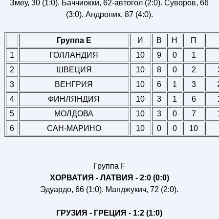
Змеу, 30 (1:0). Баччиокки, 62-автогол (2:0). Суворов, 66
(3:0). Андроник, 87 (4:0).
Группа E
И
В
Н
П
1
ГОЛЛАНДИЯ
10
9
0
1
2
ШВЕЦИЯ
10
8
0
2
3
ВЕНГРИЯ
10
6
1
3
4
ФИНЛЯНДИЯ
10
3
1
6
5
МОЛДОВА
10
3
0
7
6
САН-МАРИНО
10
0
0
10
Группа F
ХОРВАТИЯ - ЛАТВИЯ - 2:0 (0:0)
Эдуардо, 66 (1:0). Манджукич, 72 (2:0).
ГРУЗИЯ - ГРЕЦИЯ - 1:2 (1:0)