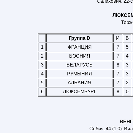
Салихович, 22-с 
ЛЮКСЕМБ
Торже
Группа D
И
В
1
ФРАНЦИЯ
7
5
2
БОСНИЯ
7
4
3
БЕЛАРУСЬ
8
3
4
РУМЫНИЯ
7
3
5
АЛБАНИЯ
7
2
6
ЛЮКСЕМБУРГ
8
0
ВЕНГР
Собич, 44 (1:0). Вил