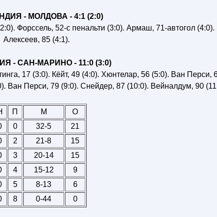
ИЯ - МОЛДОВА - 4:1 (2:0)
:0). Форссель, 52-с пенальти (3:0). Армаш, 71-автогол (4:0).
Алексеев, 85 (4:1).
 - САН-МАРИНО - 11:0 (3:0)
инга, 17 (3:0). Кёйт, 49 (4:0). Хюнтелар, 56 (5:0). Ван Перси, 
0). Ван Перси, 79 (9:0). Снейдер, 87 (10:0). Вейналдум, 90 (11:
Н
П
М
О
0
0
32-5
21
0
2
21-8
15
0
3
20-14
15
0
4
15-12
9
0
5
8-13
6
0
8
0-44
0