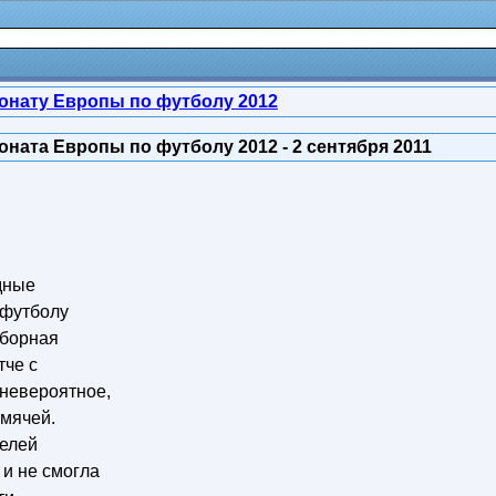
онату Европы по футболу 2012
ната Европы по футболу 2012 - 2 сентября 2011
дные
 футболу
сборная
тче с
невероятное,
 мячей.
телей
и не смогла