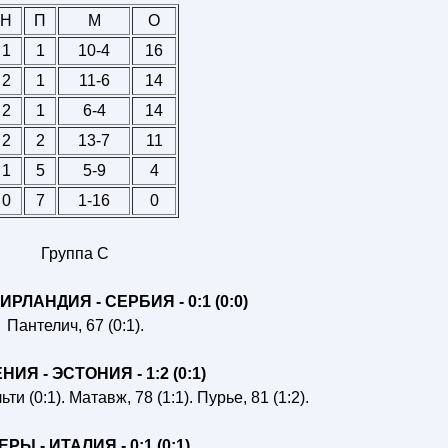
Н
П
М
О
1
1
10-4
16
2
1
11-6
14
2
1
6-4
14
2
2
13-7
11
1
5
5-9
4
0
7
1-16
0
Группа C
РЛАНДИЯ - СЕРБИЯ - 0:1 (0:0)
Пантелич, 67 (0:1).
ИЯ - ЭСТОНИЯ - 1:2 (0:1)
и (0:1). Матавж, 78 (1:1). Пурье, 81 (1:2).
РЫ - ИТАЛИЯ - 0:1 (0:1)