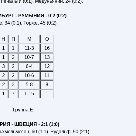
пенальти (0:1). Медуньянин, 24 (0:2).
УРГ - РУМЫНИЯ - 0:2 (0:2)
, 34 (0:1). Торже, 45 (0:2).
Н
П
М
О
1
1
11-3
16
1
2
10-7
13
3
2
6-4
12
2
2
10-6
11
2
3
5-8
8
1
7
1-15
1
Группа E
ИЯ - ШВЕЦИЯ - 2:1 (1:0)
ьхмельмссон, 60 (1:1). Рудольф, 90 (2:1).