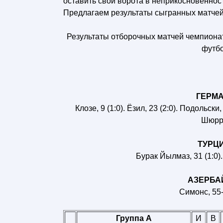
оставить свои ворота в неприкосновеннос
Предлагаем результаты сыгранных матчей
Результаты отборочных матчей чемпиона
футбо
ГЕРМАН
Клозе, 9 (1:0). Ёзил, 23 (2:0). Подольски, 
Шюррле
ТУРЦИЯ
Бурак Йылмаз, 31 (1:0).
АЗЕРБАЙД
Симонс, 55-с
Группа A
И
В