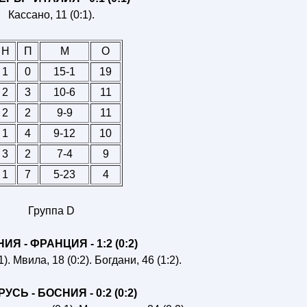
Кассано, 11 (0:1).
Н
П
М
О
1
0
15-1
19
2
3
10-6
11
2
2
9-9
11
1
4
9-12
10
3
2
7-4
9
1
7
5-23
4
Группа D
ИЯ - ФРАНЦИЯ - 1:2 (0:2)
). Мвила, 18 (0:2). Богдани, 46 (1:2).
УСЬ - БОСНИЯ - 0:2 (0:2)