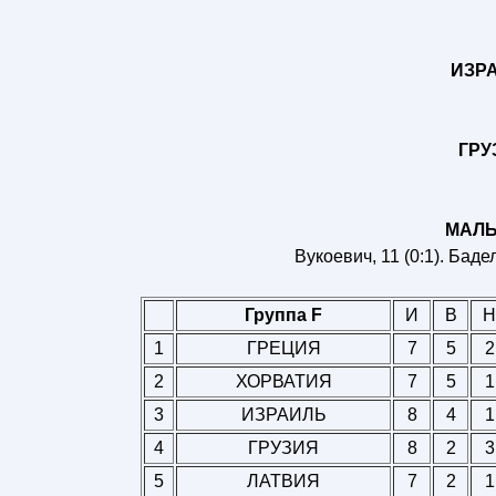
ИЗРА
ГРУЗ
МАЛЬТ
Вукоевич, 11 (0:1). Бадел
Группа F
И
В
Н
1
ГРЕЦИЯ
7
5
2
2
ХОРВАТИЯ
7
5
1
3
ИЗРАИЛЬ
8
4
1
4
ГРУЗИЯ
8
2
3
5
ЛАТВИЯ
7
2
1