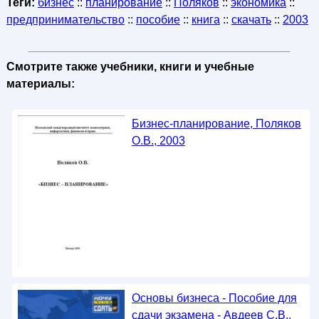
Теги:
бизнес
::
планирование
::
Поляков
::
экономика
::
предпринимательство
::
пособие
::
книга
::
скачать
::
2003
Смотрите также учебники, книги и учебные
материалы:
Бизнес-планирование, Поляков
О.В., 2003
Основы бизнеса - Пособие для
сдачи экзамена - Авдеев С.В.,