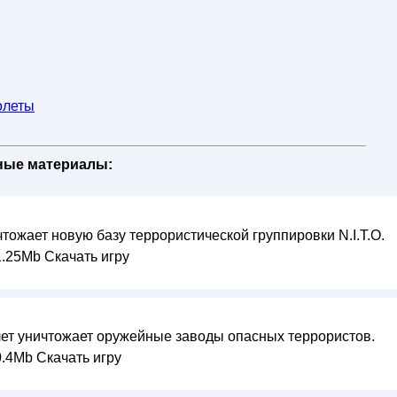
олеты
бные материалы:
ожает новую базу террористической группировки N.I.T.O.
.25Mb Скачать игру
т уничтожает оружейные заводы опасных террористов.
.4Mb Скачать игру