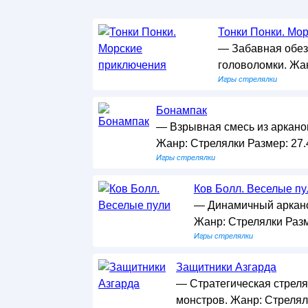
Тонки Понки. Мо
— Забавная обез
головоломки. Жан
Игры стрелялки
Бонампак
— Взрывная смесь из арканои
Жанр: Стрелялки Размер: 27.
Игры стрелялки
Ков Болл. Веселые пу
— Динамичный аркано
Жанр: Стрелялки Разм
Игры стрелялки
Защитники Азгарда
— Стратегическая стреля
монстров. Жанр: Стрелял