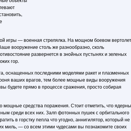
нные объекты
атевают
становить,
е
этой игры — военная стрелялка. На мощном боевом вертоле
Ваше вооружение столь же разнообразно, сколь
отивостояние развернется в знойных пустынях и зеленых
оких гор.
та, оснащенных последними моделями ракет и плазменных
 броня ваших врагов, тем более мощные виды вооружения
 вы будете прямо в процессе сражения, просто собирая
о мощные средства поражения. Стоит отметить, что ядерн
нным среди всех них. Залп фотонных пушек с орбитального
атить в горстку пепла что угодно, аннигилятор, который не
их миль, — со всем этими чудесами вы познакомите своих