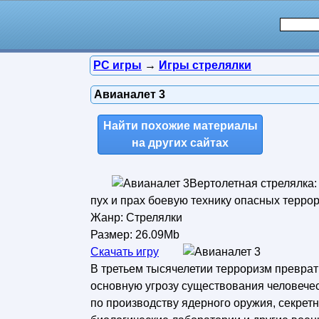
PC игры
→
Игры стрелялки
Авианалет 3
Найти похожие материалы
на других сайтах
Вертолетная стрелялка:
пух и прах боевую технику опасных террор
Жанр: Стрелялки
Размер: 26.09Mb
Скачать игру
В третьем тысячелетии терроризм преврат
основную угрозу существования человече
по производству ядерного оружия, секрет