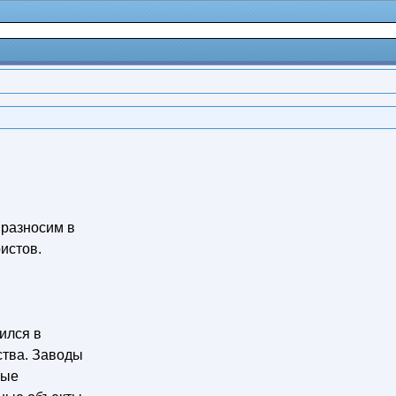
 разносим в
истов.
ился в
ства. Заводы
ные