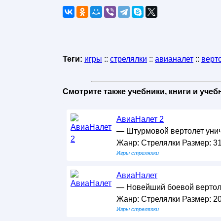
Теги:
игры
::
стрелялки
::
авианалет
::
верт
Смотрите также учебники, книги и уче
АвиаНалет 2
— Штурмовой вертолет уничт
Жанр: Стрелялки Размер: 31
Игры стрелялки
АвиаНалет
— Новейший боевой вертоле
Жанр: Стрелялки Размер: 20
Игры стрелялки