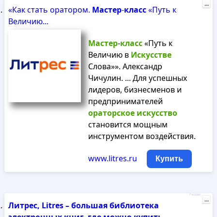
...
«Как стать оратором.
Мастер
-
класс
«Путь к
Величию...
Мастер
-
класс
«Путь к
Величию в
Искусстве
Слова»». Александр
Чичулин. ... Для успешных
лидеров, бизнесменов и
предпринимателей
ораторское
искусство
становится мощным
инструментом воздействия.
www.litres.ru
Купить
Реклама
...
Литрес, Litres – большая библиотека