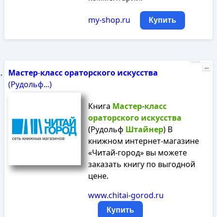
my-shop.ru
Купить
Реклама
...
Мастер
-
класс
ораторского
искусства
(Рудольф...)
Книга
Мастер
-
класс
ораторского
искусства
(Рудольф
Штайнер
) В
книжном интернет-магазине
«Читай-город» вы можете
заказать книгу по выгодной
цене.
www.chitai-gorod.ru
Купить