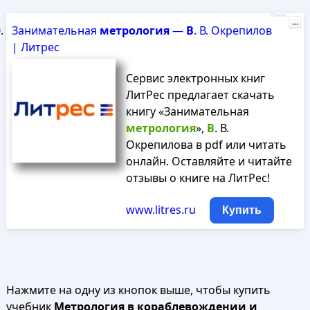
Реклама
...
Занимательная
метрология
—
В
. В. Окрепилов
| Литрес
Сервис электронных книг
ЛитРес предлагает скачать
книгу «Занимательная
метрология
»,
В
. В.
Окрепилова в pdf или читать
онлайн. Оставляйте и читайте
отзывы о книге на ЛитРес!
www.litres.ru
Купить
Нажмите на одну из кнопок выше, чтобы купить
учебник
Метрология в кораблевождении и