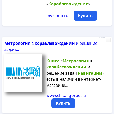
«
Кораблевождение
».
my-shop.ru
Купить
Реклама
...
Метрология
в
кораблевождении
и решение
задач...
Книга
«
Метрология
в
кораблевождении
и
решение задач
навигации
»
есть в наличии в интернет-
магазине…
www.chitai-gorod.ru
Купить