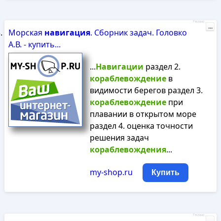
Реклама
...
Морская
навигация
. Сборник задач. Головко
А.В. - купить...
...
Навигации
раздел 2.
кораблевождение
в
видимости берегов раздел 3.
кораблевождение
при
плавании в открытом море
раздел 4. оценка точности
решения задач
кораблевождения
...
my-shop.ru
Купить
Реклама
...