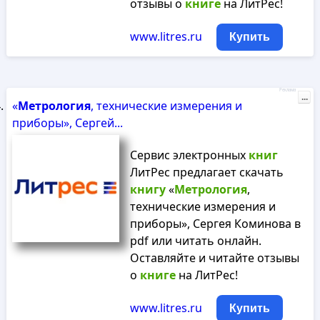
отзывы о
книге
на ЛитРес!
www.litres.ru
Купить
Реклама
...
«
Метрология
, технические измерения и
приборы», Сергей...
Сервис электронных
книг
ЛитРес предлагает скачать
книгу
«
Метрология
,
технические измерения и
приборы», Сергея Коминова в
pdf или читать онлайн.
Оставляйте и читайте отзывы
о
книге
на ЛитРес!
www.litres.ru
Купить