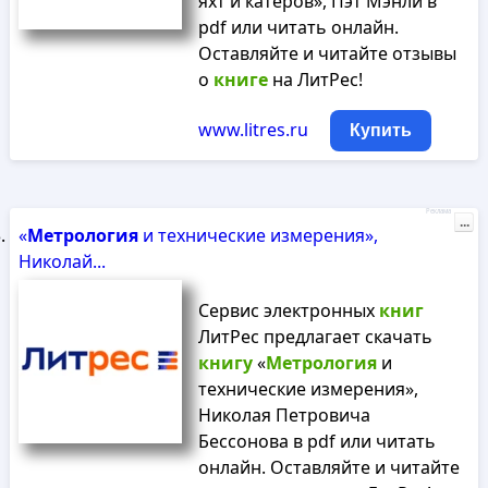
яхт и катеров», Пэт Мэнли в
pdf или читать онлайн.
Оставляйте и читайте отзывы
о
книге
на ЛитРес!
www.litres.ru
Купить
Реклама
...
«
Метрология
и технические измерения»,
Николай...
Сервис электронных
книг
ЛитРес предлагает скачать
книгу
«
Метрология
и
технические измерения»,
Николая Петровича
Бессонова в pdf или читать
онлайн. Оставляйте и читайте