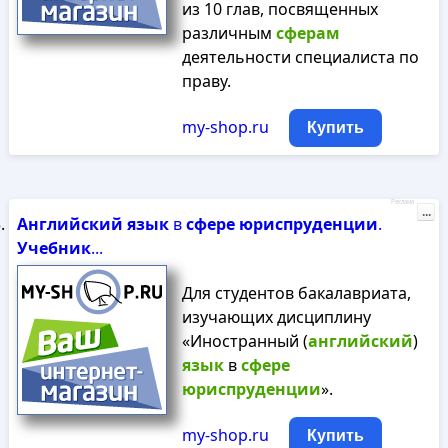
из 10 глав, посвященных
различным
сферам
деятельности специалиста по
праву.
my-shop.ru
Купить
Реклама
...
Английский
язык
в
сфере
юриспруденции
.
Учебник
...
Для студентов бакалавриата,
изучающих дисциплину
«Иностранный (
английский
)
язык
в
сфере
юриспруденции
».
my-shop.ru
Купить