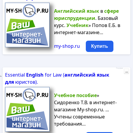
Английский
язык
в
сфере
юриспруденции
. Базовый
курс.
Учебник
» Попов Е.Б. в
интернет-магазине…
my-shop.ru
Купить
Реклама
...
Essential
English
for Law (
английский
язык
для
юристов).
Учебное
пособие
»
Сидоренко Т.В. в интернет-
магазине My-shop.ru. ...
Учтены современные
требования…