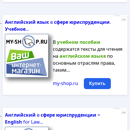
Реклама
...
Английский
язык
в
сфере
юриспруденции
.
Учебное
...
В
учебном
пособии
содержатся тексты для чтения
на
английском
языке
по
основным отраслям права,
таким…
my-shop.ru
Купить
Реклама
...
Английский
в
сфере
юриспруденции
=
English
for Law...