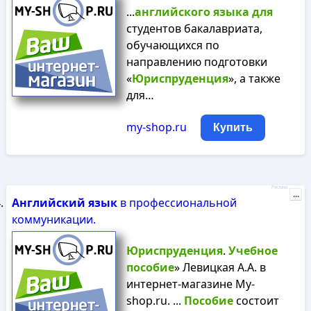
...
английского
языка
для
студентов бакалавриата,
обучающихся по
направлению подготовки
«
Юриспруденция
», а также
для…
my-shop.ru
Купить
Реклама
...
Английский
язык
в профессиональной
коммуникации.
Юриспруденция
.
Учебное
пособие
» Левицкая А.А. в
интернет-магазине My-
shop.ru. ...
Пособие
состоит