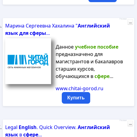
Реклама
...
Марина Сергеевна Хахалина "
Английский
язык
для
сферы
...
Данное
учебное
пособие
предназначено для
магистрантов и бакалавров
старших курсов,
обучающихся в
сфере
…
www.chitai-gorod.ru
Купить
Реклама
...
Legal
English
. Quick Overview.
Английский
язык
в
сфере
...