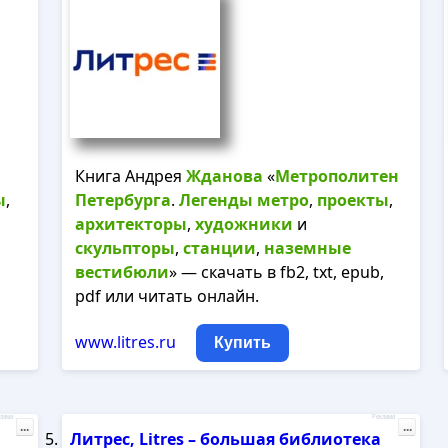
Книга Андрея
Жданова
«
Метрополитен
ы
,
Петербурга
.
Легенды
метро
,
проекты
,
архитекторы
,
художники
и
скульпторы
,
станции
,
наземные
вестибюли
» — скачать в fb2, txt, epub,
pdf или читать онлайн.
www.litres.ru
Купить
лама
Реклама
...
...
Литрес, Litres – большая библиотека