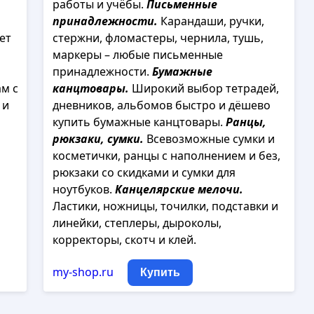
работы и учёбы.
Письменные
принадлежности.
Карандаши, ручки,
ет
стержни, фломастеры, чернила, тушь,
маркеры – любые письменные
принадлежности.
Бумажные
м с
канцтовары.
Широкий выбор тетрадей,
 и
дневников, альбомов быстро и дёшево
купить бумажные канцтовары.
Ранцы,
рюкзаки, сумки.
Всевозможные сумки и
косметички, ранцы с наполнением и без,
рюкзаки со скидками и сумки для
ноутбуков.
Канцелярские мелочи.
Ластики, ножницы, точилки, подставки и
линейки, степлеры, дыроколы,
корректоры, скотч и клей.
my-shop.ru
Купить