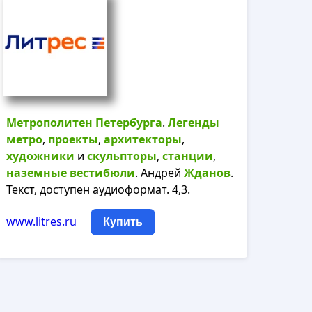
Метрополитен
Петербурга
.
Легенды
метро
,
проекты
,
архитекторы
,
художники
и
скульпторы
,
станции
,
наземные
вестибюли
. Андрей
Жданов
.
Текст, доступен аудиоформат. 4,3.
www.litres.ru
Купить