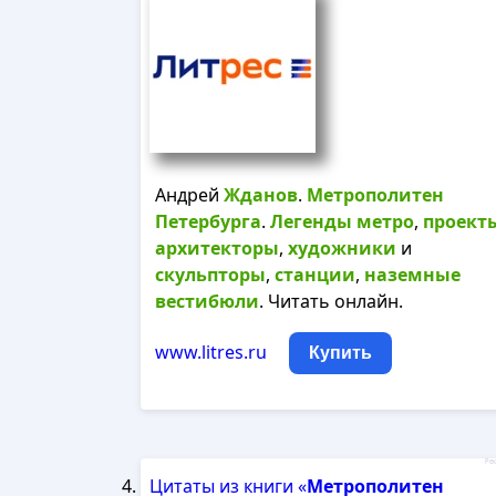
Андрей
Жданов
.
Метрополитен
Петербурга
.
Легенды
метро
,
проект
архитекторы
,
художники
и
скульпторы
,
станции
,
наземные
вестибюли
. Читать онлайн.
www.litres.ru
Купить
Рек
Цитаты из книги «
Метрополитен