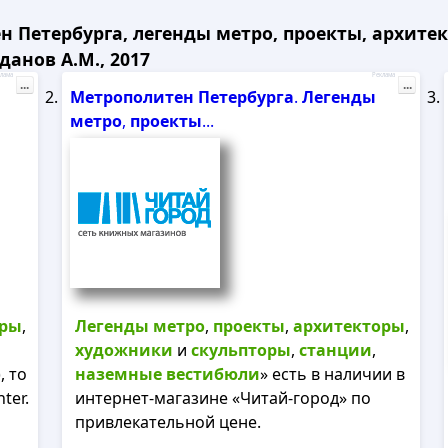
н Петербурга, легенды метро, проекты, архите
анов А.М., 2017
лама
Реклама
...
...
Метрополитен
Петербурга
.
Легенды
метро
,
проекты
...
оры
,
Легенды
метро
,
проекты
,
архитекторы
,
художники
и
скульпторы
,
станции
,
, то
наземные
вестибюли
» есть в наличии в
ter.
интернет-магазине «Читай-город» по
привлекательной цене.