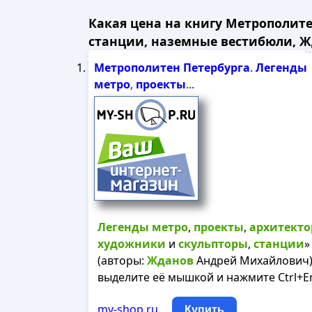
Какая цена на книгу Метрополите
станции, наземные вестибюли, Жд
Рек
Метрополитен
Петербурга
.
Легенды
метро
,
проекты
...
Легенды
метро
,
проекты
,
архитект
художники
и
скульпторы
,
станции
»
(авторы:
Жданов
Андрей Михайлович)
выделите её мышкой и нажмите Ctrl+En
my-shop.ru
Купить