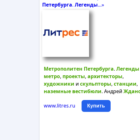
Петербурга
.
Легенды
...»
Метрополитен
Петербурга
.
Легенды
метро
,
проекты
,
архитекторы
,
художники
и
скульпторы
,
станции
,
наземные
вестибюли
. Андрей
Ждан
www.litres.ru
Купить