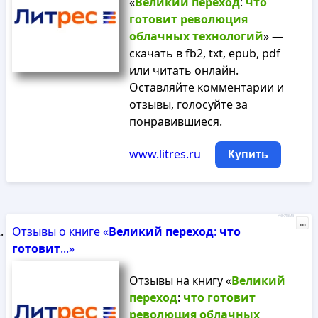
«
Великий
переход
:
что
готовит
революция
облачных
технологий
» —
скачать в fb2, txt, epub, pdf
или читать онлайн.
Оставляйте комментарии и
отзывы, голосуйте за
понравившиеся.
www.litres.ru
Купить
Реклама
...
Отзывы о книге «
Великий
переход
:
что
готовит
...»
Отзывы на книгу «
Великий
переход
:
что
готовит
революция
облачных