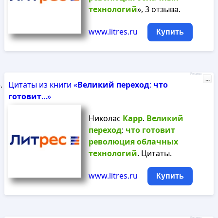
технологий
», 3 отзыва.
www.litres.ru
Купить
Реклама
...
Цитаты из книги «
Великий
переход
:
что
готовит
...»
Николас
Карр
.
Великий
переход
:
что
готовит
революция
облачных
технологий
. Цитаты.
www.litres.ru
Купить