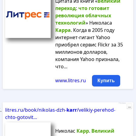
Цитата из книги «
Великий
переход
:
что
готовит
революция
облачных
технологий
» Николаса
Карра
. Когда в 2005 году
интернет-гигант Yahoo
приобрел сервис Flickr за 35
миллионов долларов,
компания Yahoo признала,
что...
www.litres.ru
Купить
Реклама
...
litres.ru/book/nikolas-dzh-
karr
/velikiy-perehod-
chto-gotovit...
Николас
Карр
.
Великий