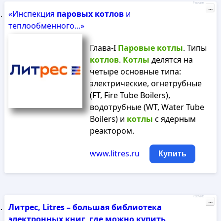
Реклама
...
«Инспекция
паровых
котлов
и
теплообменного...»
Глава-I
Паровые
котлы
. Типы
котлов
.
Котлы
делятся на
четыре основные типа:
электрические, огнетрубные
(FT, Fire Tube Boilers),
водотрубные (WT, Water Tube
Boilers) и
котлы
с ядерным
реактором.
www.litres.ru
Купить
Реклама
...
Литрес, Litres – большая библиотека
электронных книг, где можно купить,