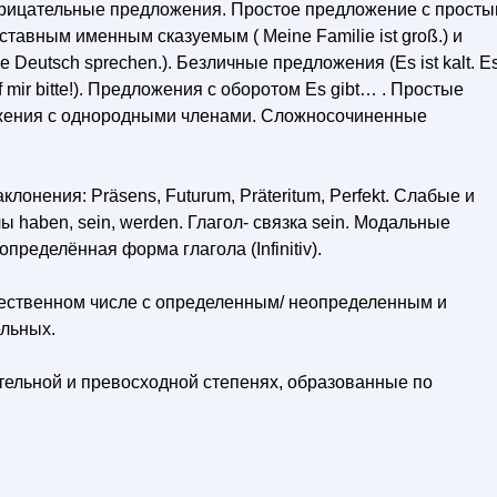
трицательные предложения. Простое предложение с прост
оставным именным сказуемым ( Meine Familie ist groß.) и
 Deutsch sprechen.). Безличные предложения (Es ist kalt. E
 mir bitte!). Предложения с оборотом Es gibt… . Простые
жения с однородными членами. Сложносочиненные
онения: Präsens, Futurum, Präteritum, Perfekt. Слабые и
 haben, sein, werden. Глагол- связка sein. Модальные
определённая форма глагола (Infinitiv).
ественном числе с определенным/ неопределенным и
льных.
тельной и превосходной степенях, образованные по