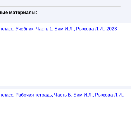
бные материалы:
 класс, Учебник, Часть 1, Бим И.Л., Рыжова Л.И., 2023
 класс, Рабочая тетрадь, Часть Б, Бим И.Л., Рыжова Л.И.,