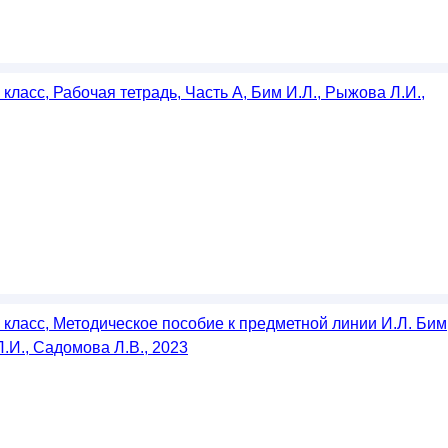
 класс, Рабочая тетрадь, Часть А, Бим И.Л., Рыжова Л.И.,
 класс, Методическое пособие к предметной линии И.Л. Бим
.И., Садомова Л.В., 2023