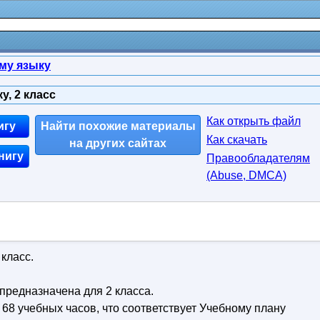
му языку
, 2 класс
Как открыть файл
игу
Найти похожие материалы
Как скачать
на других сайтах
нигу
Правообладателям
(Abuse, DMСA)
класс.
редназначена для 2 класса.
68 учебных часов, что соответствует Учебному плану