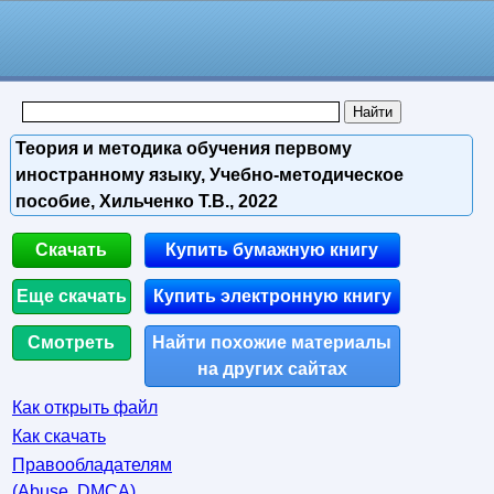
Теория и методика обучения первому
иностранному языку, Учебно-методическое
пособие, Хильченко Т.В., 2022
Скачать
Купить бумажную книгу
Еще скачать
Купить электронную книгу
Смотреть
Найти похожие материалы
на других сайтах
Как открыть файл
Как скачать
Правообладателям
(Abuse, DMСA)