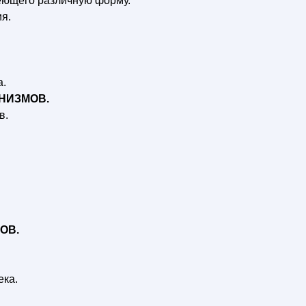
меющего различную форму.
я.
а.
АНИЗМОВ.
в.
ОВ.
ека.