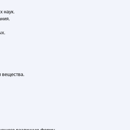
х наук.
ания.
ых.
и вещества.