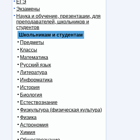
ЕГЭ
Экзамены
Наука и обучение, презентации, для
преподавателей, школьников и
студентов
Школьникам и студентам
Предметы
Классы
Математика
Русский язык
Литература
Информатика
История
Биология
Естествознание
Физкультура (физическая культура)
Физика
Астрономия
Химия
Обществознание