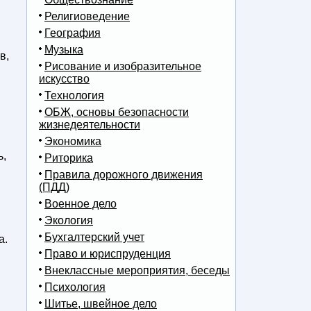
Религиоведение
География
Музыка
в,
Рисование и изобразительное
искусство
Технология
ОБЖ, основы безопасности
жизнедеятельности
Экономика
ь,
Риторика
Правила дорожного движения
(ПДД)
Военное дело
Экология
Бухгалтерский учет
а.
Право и юриспруденция
Внеклассные мероприятия, беседы
Психология
Шитье, швейное дело