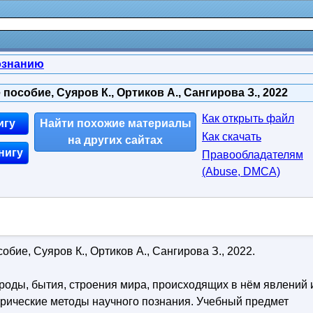
ознанию
пособие, Суяров К., Ортиков А., Сангирова З., 2022
Как открыть файл
игу
Найти похожие материалы
Как скачать
на других сайтах
нигу
Правообладателям
(Abuse, DMСA)
обие, Суяров К., Ортиков А., Сангирова З., 2022.
оды, бытия, строения мира, происходящих в нём явлений 
ирические методы научного познания. Учебный предмет