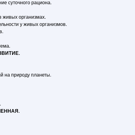
ние суточного рациона.
в живых организмах.
льности у живых организмов.
в.
тема.
ЗВИТИЕ.
й на природу планеты.
.
ЛЕННАЯ.