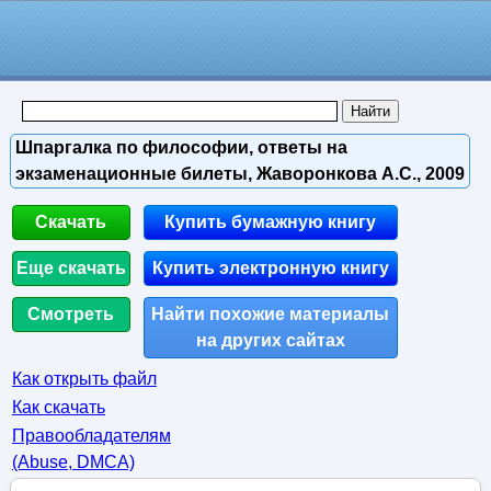
Шпаргалка по философии, ответы на
экзаменационные билеты, Жаворонкова А.С., 2009
Скачать
Купить бумажную книгу
Еще скачать
Купить электронную книгу
Смотреть
Найти похожие материалы
на других сайтах
Как открыть файл
Как скачать
Правообладателям
(Abuse, DMСA)