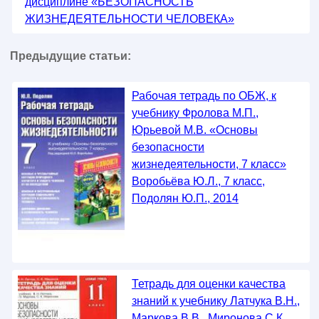
дисциплине «БЕЗОПАСНОСТЬ
ЖИЗНЕДЕЯТЕЛЬНОСТИ ЧЕЛОВЕКА»
Предыдущие статьи:
Рабочая тетрадь по ОБЖ, к
учебнику Фролова М.П.,
Юрьевой М.В. «Основы
безопасности
жизнедеятельности, 7 класс»
Воробьёва Ю.Л., 7 класс,
Подолян Ю.П., 2014
Тетрадь для оценки качества
знаний к учебнику Латчука В.Н.,
Маркова В.В., Миронова С.К.,