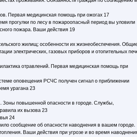
 местах проживания. Обязанности граждан по соблюдению 
гов. Первая медицинская помощь при ожогах 17
время прогулки по лесу в пожароопасный период вы уловили
есного пожара. Ваши действия 19
 сельского жилищ; особенности их жизнеобеспечения. Общи
ации электрических, газовых приборов и отопительных печ
филактика отравлений. Первая медицинская помощь при
системе оповещения РСЧС получен сигнал о приближении
ремя урагана 23
я. Зоны повышенной опасности в городе. Службы,
равила их вызова 23
вья 24
упило сообщение об опасности наводнения в вашем городе.
топления. Ваши действия при угрозе и во время наводнени