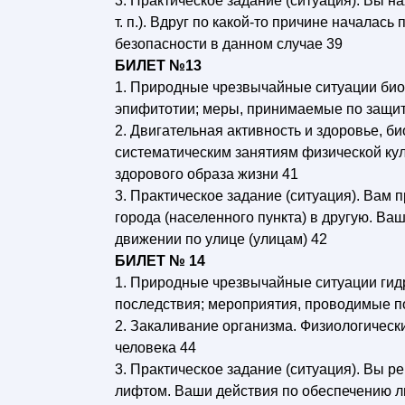
3. Практическое задание (ситуация). Вы н
т. п.). Вдруг по какой-то причине начала
безопасности в данном случае 39
БИЛЕТ №13
1. Природные чрезвычайные ситуации био
эпифитотии; меры, принимаемые по защит
2. Двигательная активность и здоровье, б
систематическим занятиям физической ку
здорового образа жизни 41
3. Практическое задание (ситуация). Вам 
города (населенного пункта) в другую. В
движении по улице (улицам) 42
БИЛЕТ № 14
1. Природные чрезвычайные ситуации гидр
последствия; мероприятия, проводимые п
2. Закаливание организма. Физиологичес
человека 44
3. Практическое задание (ситуация). Вы р
лифтом. Ваши действия по обеспечению ли