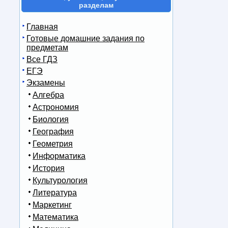
разделам
Главная
Готовые домашние задания по
предметам
Все ГДЗ
ЕГЭ
Экзамены
Алгебра
Астрономия
Биология
География
Геометрия
Информатика
История
Культурология
Литература
Маркетинг
Математика