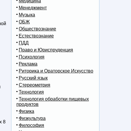
Медицина
Менеджмент
Музыка
ОБЖ
ной
Обществознание
Естествознание
ПДД
Право и Юриспруденция
Психология
Реклама
Риторика и Ораторское Искусство
Русский язык
Стереометрия
и
Технология
Технология обработки пищевых
продуктов
Физика
Физкультура
х 8
Философия