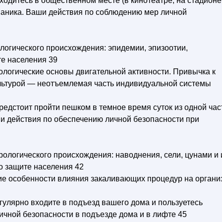
аходитесь в общественном месте (в кинотеатре, на стадионе
сь паника. Ваши действия по соблюдению мер личной
логического происхождения: эпидемии, эпизоотии,
е населения 39
иологические основы двигательной активности. Привычка к
льтурой — неотъемлемая часть индивидуальной системы
предстоит пройти пешком в темное время суток из одной час
аши действия по обеспечению личной безопасности при
ологического происхождения: наводнения, сели, цунами и 
о защите населения 42
кие особенности влияния закаливающих процедур на органи
егулярно входите в подъезд вашего дома и пользуетесь
чной безопасности в подъезде дома и в лифте 45