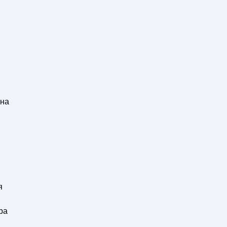
 на
я
ра