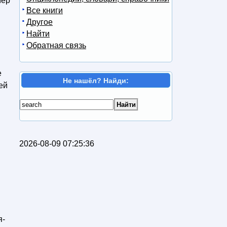
мер
Все книги
Другое
Найти
Обратная связь
е
Не нашёл? Найди:
ей
2026-08-09 07:25:36
я-