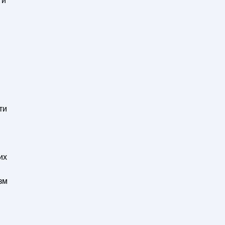
 и
ти
их
зм