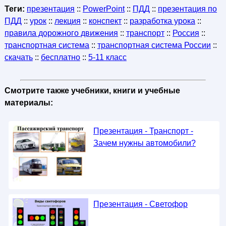
Теги:
презентация
::
PowerPoint
::
ПДД
::
презентация по
ПДД
::
урок
::
лекция
::
конспект
::
разработка урока
::
правила дорожного движения
::
транспорт
::
Россия
::
транспортная система
::
транспортная система России
::
скачать
::
бесплатно
::
5-11 класс
Смотрите также учебники, книги и учебные
материалы:
Презентация - Транспорт -
Зачем нужны автомобили?
Презентация - Светофор